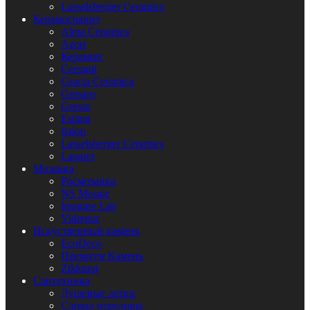
Lasselsberger Ceramics
Керамогранит
Alma Ceramica
Azori
Керамин
Cersanit
Gracia Ceramica
Grasaro
Gresse
Estima
Italon
Lasselsberger Ceramics
Laparet
Мозаика
Росмозаика
NS Mosaic
Imagine Lab
Vidrepur
Искуственный камень
EcoDeco
Премиум Камень
Zikkurat
Сантехника
Душевые лотки
Сливы-переливы