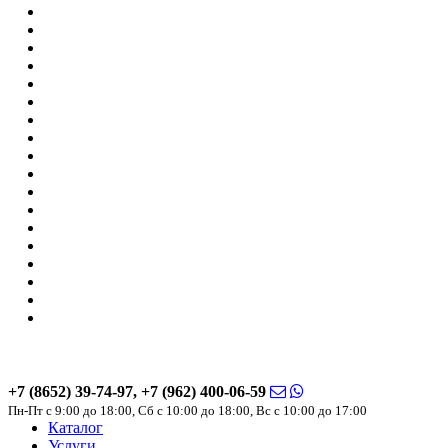
Основит
Vetonit
Litokol
Клинкерная плитка
Paradyz
SDS Keramik
Gres de Aragon
Террасная доска из ДПК
NextWood
CM Decking
Наши услуги
Дизайн-проект ванной комнаты по вашим размерам
Доставка плитки и сантехники в любую точку края
Услуги
Галерея
Акции
О компании
Контакты
+7 (8652) 39-74-97, +7 (962) 400-06-59
Пн-Пт с 9:00 до 18:00, Сб с 10:00 до 18:00, Вс с 10:00 до 17:00
Каталог
Услуги