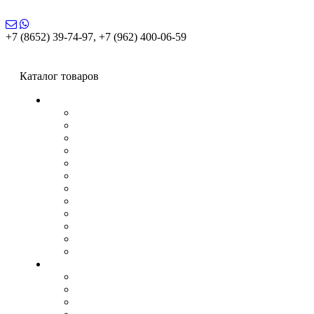
+7 (8652) 39-74-97, +7 (962) 400-06-59
Каталог товаров
Керамическая плитка
Laparet
Alma Ceramica
AltaCera
Azori
Керамин
Cersanit
Gracia Ceramica
Grasaro
Gresse
Estima
Italon
Lasselsberger Ceramics
Керамогранит
Alma Ceramica
Azori
Керамин